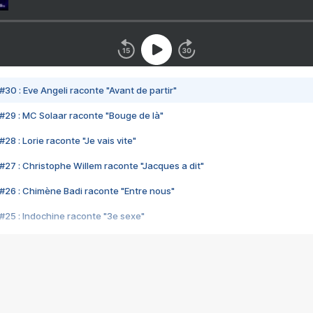
#30 : Eve Angeli raconte "Avant de partir"
#29 : MC Solaar raconte "Bouge de là"
28 : Lorie raconte "Je vais vite"
#27 : Christophe Willem raconte "Jacques a dit"
#26 : Chimène Badi raconte "Entre nous"
#25 : Indochine raconte "3e sexe"
#24 : Zaho raconte "C'est chelou"
#23 : Patrick Bruel raconte "Au café des délices"
#22 : Kyo raconte "Le chemin"