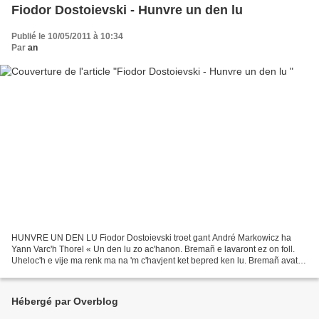
Fiodor Dostoievski - Hunvre un den lu
Publié le 10/05/2011 à 10:34
Par
an
HUNVRE UN DEN LU Fiodor Dostoievski troet gant André Markowicz ha
Yann Varc'h Thorel « Un den lu zo ac'hanon. Bremañ e lavaront ez on foll.
Uheloc'h e vije ma renk ma na 'm c'havjent ket bepred ken lu. Bremañ avat
ne vrouezan mui, bremañ en o c'haran...
Hébergé par Overblog