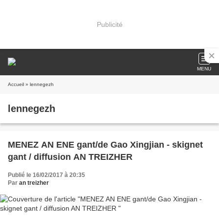
Publicité
MENU
Accueil
» lennegezh
lennegezh
MENEZ AN ENE gant/de Gao Xingjian - skignet
gant / diffusion AN TREIZHER
Publié le 16/02/2017 à 20:35
Par
an treizher