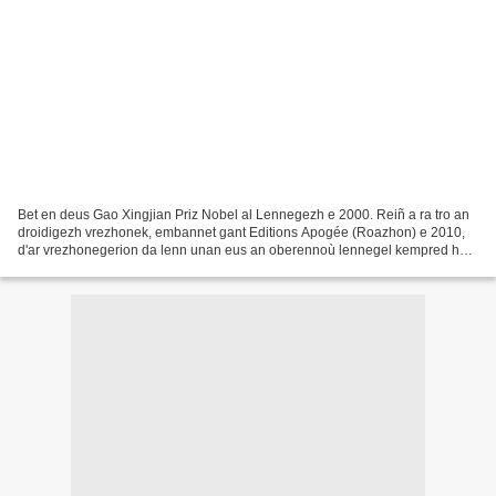
Bet en deus Gao Xingjian Priz Nobel al Lennegezh e 2000. Reiñ a ra tro an
droidigezh vrezhonek, embannet gant Editions Apogée (Roazhon) e 2010,
d'ar vrezhonegerion da lenn unan eus an oberennoù lennegel kempred hag
etrebroadel souezhusañ ha pennañ. Priz...