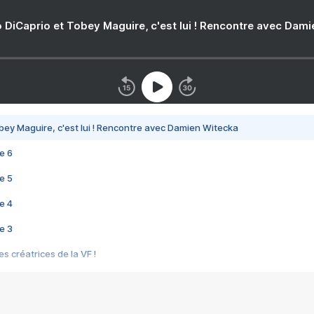
 DiCaprio et Tobey Maguire, c'est lui ! Rencontre avec Dam
bey Maguire, c'est lui ! Rencontre avec Damien Witecka
e 6
e 5
e 4
e 3
s créatrices de la VF !
e 2
e 1