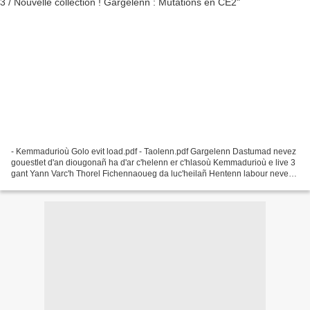
- Kemmadurioù Golo evit load.pdf - Taolenn.pdf Gargelenn Dastumad nevez
gouestlet d'an diougonañ ha d'ar c'helenn er c'hlasoù Kemmadurioù e live 3
gant Yann Varc'h Thorel Fichennaoueg da luc'heilañ Hentenn labour nevez
evit ar skolioù bloaz kentañ ISBN...