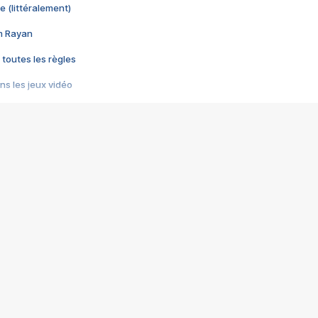
e (littéralement)
im Rayan
 toutes les règles
s les jeux vidéo
us choquant de Rockstar ? - Le scandale BULLY
e plus moche de Steam
du RÊVE tourne au CAUCHEMAR
pendant 8 heures
it… à tort
umiliés par un jeu vidéo
ire - Final Fantasy 8
ti un empire - Age of Empires
story DOFUS