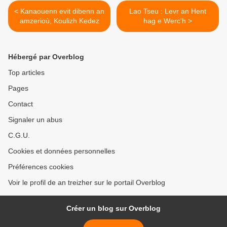
< Kanaouenn evit dibenn an
Lao Tseu : Levr an Hent
amzerioù, Koulizh Kedez
hag e Werc'h >
Hébergé par Overblog
Top articles
Pages
Contact
Signaler un abus
C.G.U.
Cookies et données personnelles
Préférences cookies
Voir le profil de an treizher sur le portail Overblog
Créer un blog sur Overblog