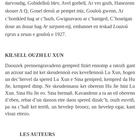
darvoudig, Gobidelloù blev, Avel gorbell, Ar vro gozh, Hanezenn
skouer A Q, Gouel deroù ar pempet miz, Gouloù gwenn, Ar
c’honikled hag ar c’hazh, Gwignavaou ar c’haniged, C’hoarigan
doue an douar hag
Ar sarpant-nij
, embannet en teskad
Louzoù
egras
a zeuas e gouloù e 1927.
KILSELL OUZH LU XUN
Daouzek prennengravadenn gempred fiziet ennomp a ratozh gant
an arzour nad int ket skeudennoù eus kevellennoù Lu Xun, hogen
un dec’hervel da spered Lu Xun e Sina gempred, kempred da Hu
Jie, kempred dimp.
Ne skeudennaou ket oberenn Hu Jie hini Lu
Xun. Sina Hu Jie eo. Sina bremañ. Kavandenn a ra an eil oberenn
d’eben, rebar d’un dasson etre daou spered dizalc’h, ouzh euvriñ,
pa na c’hall ket terriñ, un hevelep brouez, un hevelep egar, kant
vloaz etrezo.
LES AUTEURS