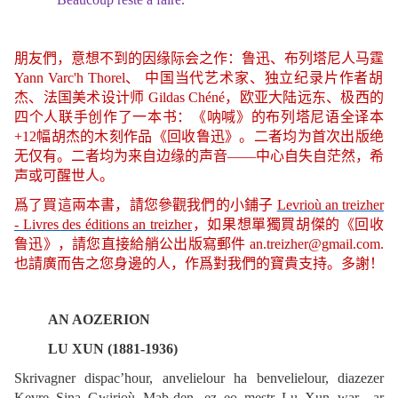
朋友們，意想不到的因缘际会之作：鲁迅、布列塔尼人马霆
Yann Varc'h Thorel
、
中国当代艺术家、独立纪录片作者胡
杰、法国美术设计师
Gildas Chéné
，欧亚大陆远东、极西的
四个人联手创作了一本书：《呐喊》的布列塔尼语全译本
+12
幅胡杰的木刻作品《回收鲁迅》。二者均为首次出版绝
无仅有。二者均为来自边缘的声音
——
中心自失自茫然，希
声或可醒世人。
爲了買這兩本書，請您參觀我們的小鋪子
Levrioù an treizher
- Livres des éditions an treizher
，如果想單獨買胡傑的《回收
鲁迅》，請您直接給艄公出版寫郵件
an.treizher@gmail.com.
也請廣而告之您身邊的人，作爲對我們的寶貴支持。多謝！
AN AOZERION
LU XUN (1881-1936)
Skrivagner dispac’hour, anvelielour ha benvelielour, diazezer
Kevre Sina Gwirioù Mab-den, ez eo mestr Lu Xun war ar