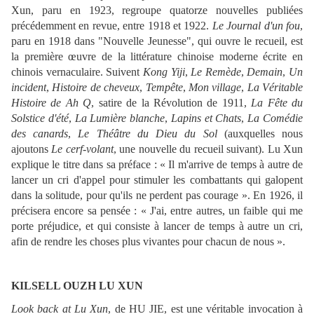
Xun, paru en 1923, regroupe quatorze nouvelles publiées
précédemment en revue, entre 1918 et 1922.
Le Journal d'un fou
,
paru en 1918 dans "Nouvelle Jeunesse", qui ouvre le recueil, est
la première œuvre de la littérature chinoise moderne écrite en
chinois vernaculaire. Suivent
Kong Yiji
,
Le Remède
,
Demain
,
Un
incident
,
Histoire de cheveux
,
Tempête
,
Mon village
,
La Véritable
Histoire de Ah Q
, satire de la Révolution de 1911,
La Fête du
Solstice d'été
,
La Lumière blanche
,
Lapins et Chats
,
La Comédie
des canards
,
Le Théâtre du Dieu du Sol
(auxquelles nous
ajoutons
Le cerf-volant
, une nouvelle du recueil suivant). Lu Xun
explique le titre dans sa préface : « Il m'arrive de temps à autre de
lancer un cri d'appel pour stimuler les combattants qui galopent
dans la solitude, pour qu'ils ne perdent pas courage ». En 1926, il
précisera encore sa pensée : « J'ai, entre autres, un faible qui me
porte préjudice, et qui consiste à lancer de temps à autre un cri,
afin de rendre les choses plus vivantes pour chacun de nous ».
KILSELL OUZH LU XUN
Look back at Lu Xun
, de HU JIE, est une véritable invocation à