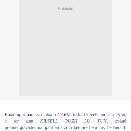
Publicité
Emaomp o paouez embann
GARM
, teskad kevellennoù Lu Xun,
e ser gant
KILSELL OUZH LU XUN
, teskad
prennengravadennoù gant an arzour kempred Hu Jie.
Ledanoc’h