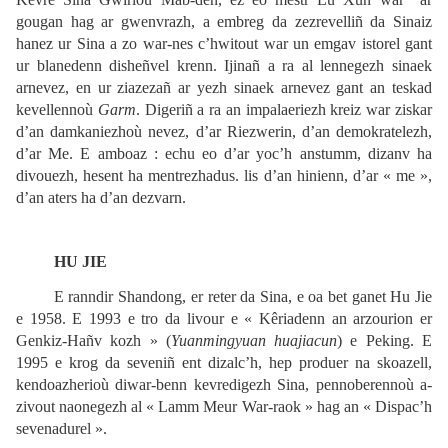
gougan hag ar gwenvrazh, a embreg da zezrevelliñ da Sinaiz
hanez ur Sina a zo war-nes c’hwitout war un emgav istorel gant
ur blanedenn disheñvel krenn. Ijinañ a ra al lennegezh sinaek
arnevez, en ur ziazezañ ar yezh sinaek arnevez gant an teskad
kevellennoù
Garm
. Digeriñ a ra an impalaeriezh kreiz war ziskar
d’an damkaniezhoù nevez, d’ar Riezwerin, d’an demokratelezh,
d’ar Me. E amboaz : echu eo d’ar yoc’h anstumm, dizanv ha
divouezh, hesent ha mentrezhadus. lis d’an hinienn, d’ar « me »,
d’an aters ha d’an dezvarn.
HU JIE
E ranndir Shandong, er reter da Sina, e oa bet ganet Hu Jie
e 1958. E 1993 e tro da livour e « Kêriadenn an arzourion er
Genkiz-Hañv kozh
» (
Yuanmingyuan huajiacun
) e Peking. E
1995 e krog da seveniñ ent dizalc’h, hep produer na skoazell,
kendoazherioù
diwar-benn kevredigezh Sina, pennoberennoù a-
zivout naonegezh al « Lamm Meur War-raok » hag an « Dispac’h
sevenadurel ».