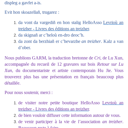
displeg a gavfet a-is.
Evit hon skoazellañ, trugarez :
da vont da vargediñ en hon stalig HelloAsso
Levrioù an
treizher - Livres des éditions an treizher
.
da skignañ ar c’heloù en-dro deoc’h.
da zont da berzhiañ er c’hevarzhe
an treizher
. Kalz a van
d’ober.
Nous publions GARM, la traduction bretonne de
Cri
, de Lu Xun,
accompagnée du recueil de 12 gravures sur bois
Retour sur Lu
Xun
, du documentariste et artiste contemporain Hu Jie. Vous
trouverez plus bas une présentation en français beaucoup plus
détaillée.
Pour nous soutenir, merci :
de visiter notre petite boutique HelloAsso
Levrioù an
treizher - Livres des éditions an treizher
.
de bien vouloir diffuser cette information autour de vous.
de venir participer à la vie de l’association
an treizher
.
Beaucoup reste à faire.