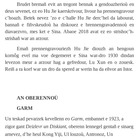
Brudet bremañ evit an tregont bennak a gendoazherioù en
deus sevenet, ez eo Hu Jie kaerskrivour, livour ha prennengravour
c’hoazh. Betek nevez ’zo e c’halle Hu Jie derc’hel da labourat,
bannañ e fiñvskeudoù ha diskouez e brennengravadennoù en
diavaezvro, mes ket e Sina. Abaoe 2018 avat ez eo strishoc’h-
strishañ war an arzour.
Emañ prennengravouriezh Hu Jie diouzh an hengoun
kornôg evel ma voe degemeret e Sina war-dro 1930 dindan
levezon meur a arzour hag a gefredour, Lu Xun en o zouesk.
Reiñ a ra korf war un dro da spered ar werin ha da eñvor an Istor.
AN OBERENNOÙ
GARM
Un teskad pevarzek kevellenn eo
Garm
, embannet e 1923, a
zigor gant
Deizlevr un Diskiant
, oberenn lennegel gentañ e sinaeg
arnevez, d’he heul Kong Yiji, Ul louzoù, Antronoz, Un