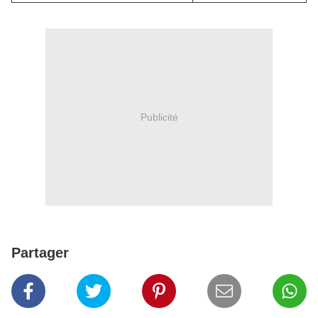
l'enrichissement de la
littérature en breton,
en confrontant la
langue aux réalités
de la création mais
aussi à celles de la
littérature
universelle. En
publiant aussi bien
Publicité
des textes écrits
directement en
breton que des textes
traduits depuis
d'autres ...
Partager