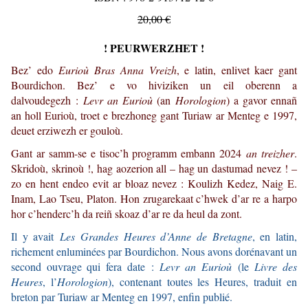
20,00 €
! PEURWERZHET !
Bez’ edo
Eurioù Bras Anna Vreizh
, e latin, enlivet kaer gant
Bourdichon. Bez’ e vo hiviziken un eil oberenn a
dalvoudegezh :
Levr an Eurioù
(an
Horologion
) a gavor ennañ
an holl Eurioù, troet e brezhoneg gant Turiaw ar Menteg e 1997,
deuet erziwezh er gouloù.
Gant ar samm-se e tisoc’h programm embann 2024
an treizher
.
Skridoù, skrinoù !, hag aozerion all – hag un dastumad nevez ! –
zo en hent endeo evit ar bloaz nevez : Koulizh Kedez, Naig E.
Inam, Lao Tseu, Platon. Hon zrugarekaat c’hwek d’ar re a harpo
hor c’henderc’h da reiñ skoaz d’ar re da heul da zont.
Il y avait
Les Grandes Heures d’Anne de Bretagne
, en latin,
richement enluminées par Bourdichon. Nous avons dorénavant un
second ouvrage qui fera date :
Levr an Eurioù
(le
Livre des
Heures
, l’
Horologion
), contenant toutes les Heures, traduit en
breton par Turiaw ar Menteg en 1997, enfin publié.