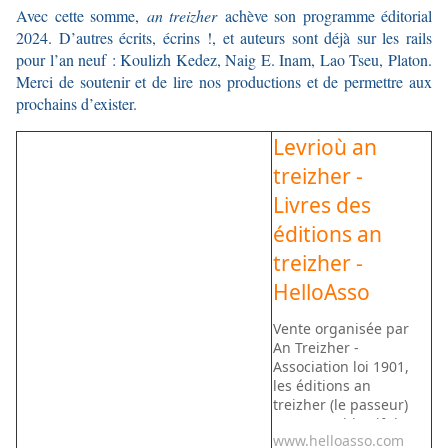
Avec cette somme,
an treizher
achève son programme éditorial
2024. D’autres écrits, écrins !, et auteurs sont déjà sur les rails
pour l’an neuf : Koulizh Kedez, Naig E. Inam, Lao Tseu, Platon.
Merci de soutenir et de lire nos productions et de permettre aux
prochains d’exister.
Levrioù an
treizher -
Livres des
éditions an
treizher -
HelloAsso
Vente organisée par
An Treizher -
Association loi 1901,
les éditions an
treizher (le passeur)
ont pour objectif de
www.helloasso.com
participer à