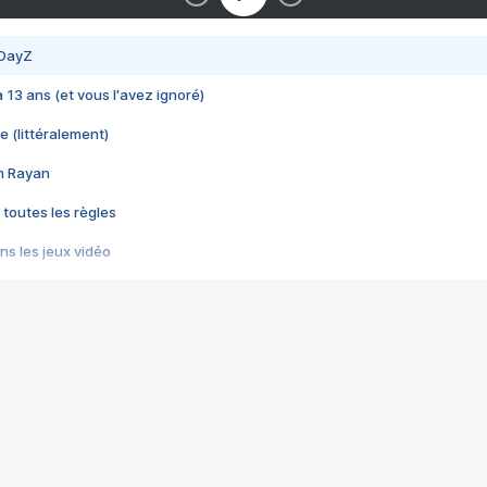
 DayZ
 a 13 ans (et vous l'avez ignoré)
e (littéralement)
im Rayan
 toutes les règles
s les jeux vidéo
us choquant de Rockstar ? - Le scandale BULLY
e plus moche de Steam
du RÊVE tourne au CAUCHEMAR
pendant 8 heures
it… à tort
umiliés par un jeu vidéo