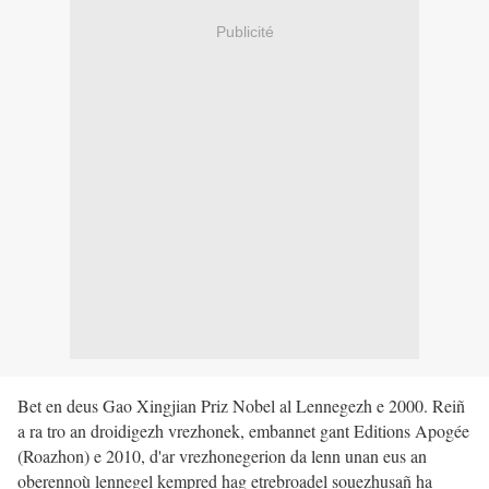
Publicité
Bet en deus Gao Xingjian Priz Nobel al Lennegezh e 2000. Reiñ
a ra tro an droidigezh vrezhonek, embannet gant Editions Apogée
(Roazhon) e 2010, d'ar vrezhonegerion da lenn unan eus an
oberennoù lennegel kempred hag etrebroadel souezhusañ ha