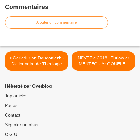
Commentaires
Ajouter un commentaire
< Geriadur an Doueoniezh -
NEVEZ e 2018 : Turiaw ar
Dictionnaire de Théologie
MENTEG - Ar GOUELER
KELT - The breton calendar
of celtic saints - Calendrier
des saints bretons et celtes
Hébergé par Overblog
>
Top articles
Pages
Contact
Signaler un abus
C.G.U.