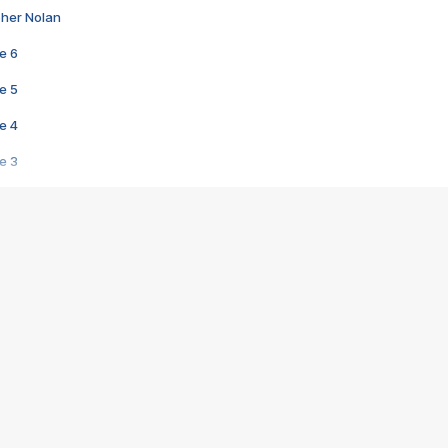
pher Nolan
e 6
e 5
e 4
e 3
s créatrices de la VF !
e 2
e 1
e Mektoub My Love arrive enfin ! Rencontre avec Shaïn Boumedine et Sal
i : après Toni en famille
elle réalise le bouleversant Dites lui que je l'aime
ais ! Rencontre autour de Vie privée de Rebecca Zlotowski