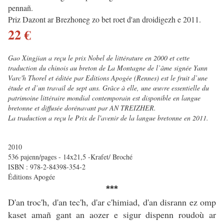
pennañ.
Priz Dazont ar Brezhoneg zo bet roet d'an droidigezh e 2011.
22 €
Gao Xingjian a reçu le prix Nobel de littérature en 2000 et cette
traduction du chinois au breton de La Montagne de l’âme signée Yann
Varc'h Thorel et éditée par Editions Apogée (Rennes) est le fruit d’une
étude et d’un travail de sept ans. Grâce à elle, une œuvre essentielle du
patrimoine littéraire mondial contemporain est disponible en langue
bretonne et diffusée dorénavant par AN TREIZHER.
La traduction a reçu le Prix de l'avenir de la langue bretonne en 2011.
2010
536 pajenn/pages - 14x21,5 -Krafet/ Broché
ISBN : 978-2-84398-354-2
Éditions Apogée
***
D'an troc'h, d'an tec'h, d'ar c'himiad, d'an disrann ez omp
kaset amañ gant an aozer e sigur dispenn roudoù ar