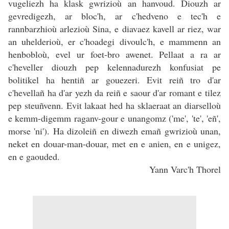
vugeliezh ha klask gwrizioù an hanvoud. Diouzh ar
gevredigezh, ar bloc'h, ar c'hedveno e tec'h e
rannbarzhioù arlezioù Sina, e diavaez kavell ar riez, war
an uhelderioù, er c'hoadegi divoulc'h, e mammenn an
henbobloù, evel ur foet-bro awenet. Pellaat a ra ar
c'heveller diouzh pep kelennadurezh konfusiat pe
bolitikel ha hentiñ ar gouezeri. Evit reiñ tro d'ar
c'hevellañ ha d'ar yezh da reiñ e saour d'ar romant e tilez
pep steuñvenn. Evit lakaat hed ha sklaeraat an diarselloù
e kemm-digemm raganv-gour e unangomz ('me', 'te', 'eñ',
morse 'ni'). Ha dizoleiñ en diwezh emañ gwrizioù unan,
neket en douar-man-douar, met en e anien, en e unigez,
en e gaouded.
Yann Varc'h Thorel