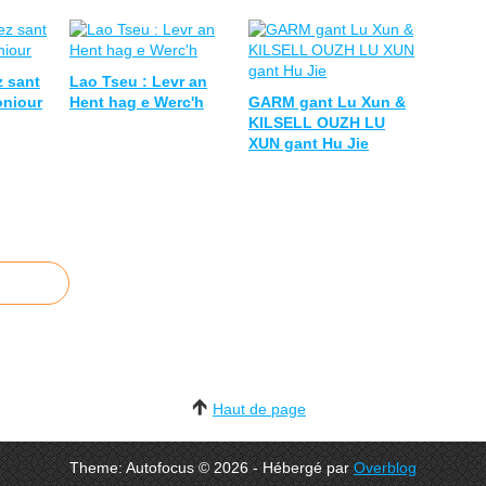
z sant
Lao Tseu : Levr an
oniour
Hent hag e Werc'h
GARM gant Lu Xun &
KILSELL OUZH LU
XUN gant Hu Jie
Haut de page
Theme: Autofocus © 2026 - Hébergé par
Overblog