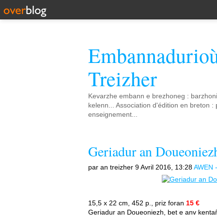
Embannadurio
Treizher
Kevarzhe embann e brezhoneg : barzhoni
kelenn... Association d'édition en breton :
enseignement...
Geriadur an Doueoniezh
par an treizher
9 Avril 2016, 13:28
AWEN -
15,5 x 22 cm, 452 p., priz foran
15 €
Geriadur an Doueoniezh, bet e anv ke