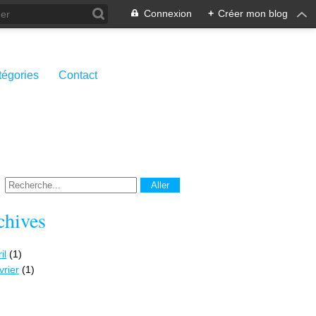
Connexion
+
Créer mon blog
tégories
Contact
chives
il
(1)
vrier
(1)