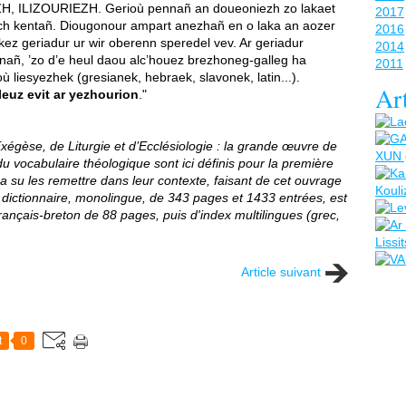
 ILIZOURIEZH. Gerioù pennañ an doueoniezh zo lakaet
2017
ch kentañ. Diougonour ampart anezhañ en o laka an aozer
2016
ez geriadur ur wir oberenn speredel vev. Ar geriadur
2014
añ, ’zo d’e heul daou alc’houez brezhoneg-galleg ha
2011
liesyezhek (gresianek, hebraek, slavonek, latin...).
Art
leuz evit ar yezhourion
."
xégèse, de Liturgie et d’Ecclésiologie : la grande œuvre de
u vocabulaire théologique sont ici définis pour la première
 a su les remettre dans leur contexte, faisant de cet ouvrage
e dictionnaire, monolingue, de 343 pages et 1433 entrées, est
français-breton de 88 pages, puis d'index multilingues (grec,
Article suivant
t
0