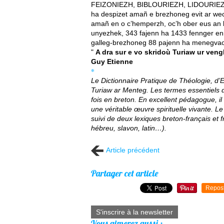
FEIZONIEZH, BIBLOURIEZH, LIDOURIEZH,
ha despizet amañ e brezhoneg evit ar we
amañ en o c’hemperzh, oc’h ober eus an k
unyezhek, 343 fajenn ha 1433 fennger enn
galleg-brezhoneg 88 pajenn ha menegvaoù 
"
A dra sur e vo skridoù Turiaw ur veng
Guy Etienne
*
Le Dictionnaire Pratique de Théologie, d’E
Turiaw ar Menteg. Les termes essentiels d
fois en breton. En excellent pédagogue, il
une véritable œuvre spirituelle vivante. L
suivi de deux lexiques breton-français et 
hébreu, slavon, latin…).
Article précédent
Partager cet article
Repos
S'inscrire à la newsletter
Vous aimerez aussi :