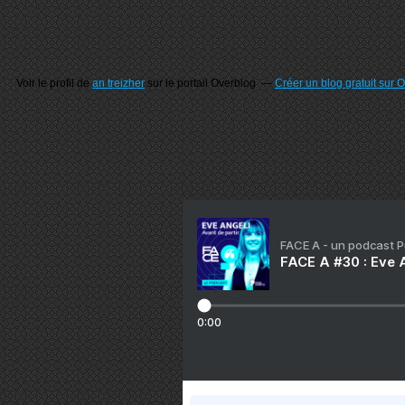
Voir le profil de
an treizher
sur le portail Overblog
Créer un blog gratuit sur 
FACE A - un podcast 
FACE A #30 : Eve A
0:00