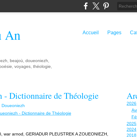
ù An
Accueil
Pages
Ca
ezh, beajoù, doueoniezh,
 poésie, voyages, théologie,
 - Dictionnaire de Théologie
Ar
2026
 Doueoniezh
Avr
Fé
2025
2024
ntañ, war arnod, GERIADUR PLEUSTREK A ZOUEONIEZH,
2018