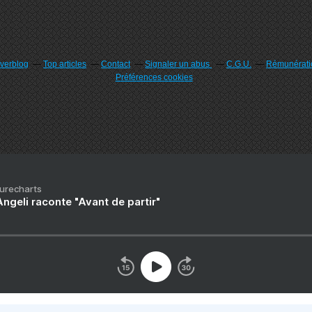
Overblog
Top articles
Contact
Signaler un abus
C.G.U.
Rémunératio
Préférences cookies
Purecharts
ngeli raconte "Avant de partir"